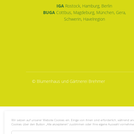
IGA
Rostock, Hamburg, Berlin
BUGA
Cottbus, Magdeburg, München, Gera,
Schwerin, Havelregion
© Blumenhaus und Gärtnerei Brehmer
Wir setzen auf unserer Website Cookies ein. Einige von ihnen sind erforderlich, während a
Cookies über den Button „Alle akzeptieren“ zustimmen oder Ihre eigene Auswahl vornehme